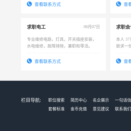
查看联系方式
查
求职电工
08月07日
求职会
专业维修电路，灯具，开关插座安装，
本人 3
水电维修，故障排除，兼职和零活。
欲求一
计证
查看联系方式
查
栏目导航:
职位搜索
简历中心
名企展示
一句话
套餐标准
金币充值
意见建议
联系我