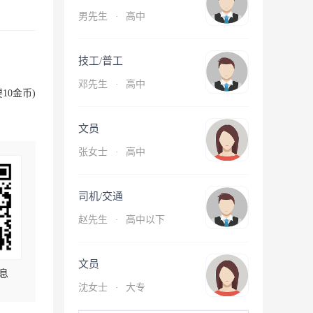
男先生
·
高中
技工/普工
邓先生
·
高中
10金币)
文员
张女士
·
高中
司机/交通
赵先生
·
高中以下
文员
息
沈女士
·
大专