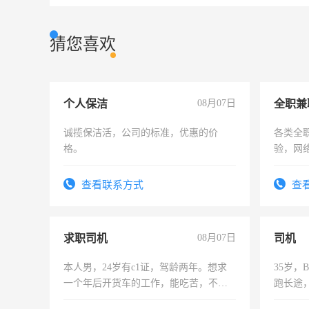
猜您喜欢
个人保洁
08月07日
全职兼
诚揽保洁活，公司的标准，优惠的价
各类全
格。
验，网
队长，
有高低
查看联系方式
查
求职司机
08月07日
司机
本人男，24岁有c1证，驾龄两年。想求
35岁
一个年后开货车的工作，能吃苦，不怕
跑长途
加班。
六，渣