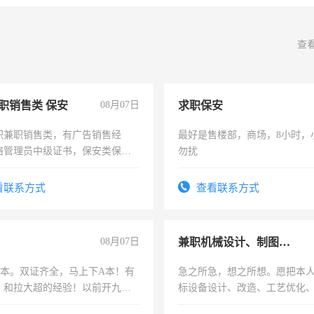
查
职销售类 保安
08月07日
求职保安
职兼职销售类，有广告销售经
最好是售楼部，商场，8小时，
络管理员中级证书，保安类保安
勿扰
形象岗或幼儿园保安，维修水电
压电工证和十几年工作经验
看联系方式
查看联系方式
08月07日
兼职机械设计、制图、设备改造
，B本。双证齐全，马上下A本！有
急之所急，想之所想。愿把本
，和拉大超的经验！以前开九米
标设备设计、改造、工艺优化
土车
作和分解的经验与您分享。 真