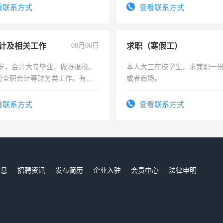
结识有识之士，共享未来。
看联系方式
查看联系方式
计及相关工作
08月06日
求职（寒假工）
7岁，会计大专毕业，做账报税。
本人大三在校学生，求兼职一
份全职会计等财务类工作。有会
或者商场。
看联系方式
查看联系方式
信息
招聘资讯
发布简历
企业入驻
会员中心
法律申明
们