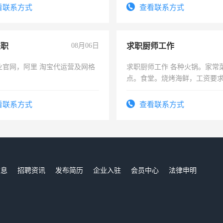
看联系方式
查看联系方式
兼职
08月06日
求职厨师工作
业官网，阿里 淘宝代运营及网格
求职厨师工作 各种火锅。家常
点。食堂。烧烤海鲜，工资要求6
上
看联系方式
查看联系方式
信息
招聘资讯
发布简历
企业入驻
会员中心
法律申明
们