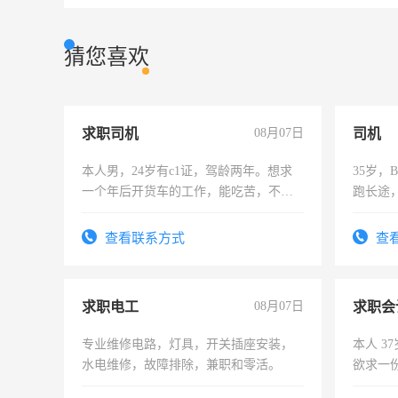
猜您喜欢
求职司机
08月07日
司机
本人男，24岁有c1证，驾龄两年。想求
35岁
一个年后开货车的工作，能吃苦，不怕
跑长途
加班。
六，渣
查看联系方式
查
求职电工
08月07日
求职会
专业维修电路，灯具，开关插座安装，
本人 3
水电维修，故障排除，兼职和零活。
欲求一
计证