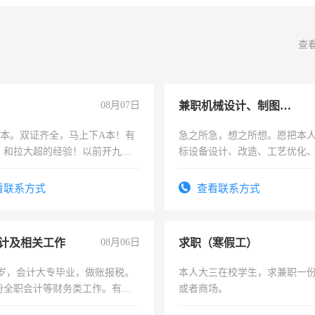
查
08月07日
兼职机械设计、制图、设备改造
，B本。双证齐全，马上下A本！有
急之所急，想之所想。愿把本
，和拉大超的经验！以前开九米
标设备设计、改造、工艺优化
土车
作和分解的经验与您分享。 真
结识有识之士，共享未来。
看联系方式
查看联系方式
计及相关工作
08月06日
求职（寒假工）
7岁，会计大专毕业，做账报税。
本人大三在校学生，求兼职一
份全职会计等财务类工作。有会
或者商场。