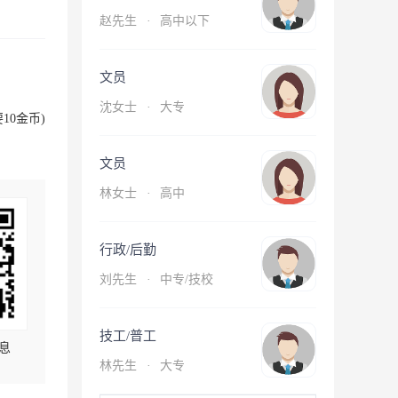
赵先生
·
高中以下
文员
沈女士
·
大专
10金币)
文员
林女士
·
高中
行政/后勤
刘先生
·
中专/技校
技工/普工
息
林先生
·
大专