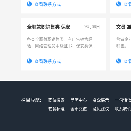
查看联系方式
查
全职兼职销售类 保安
08月06日
文员 
各类全职兼职销售类，有广告销售经
曾做企
验，网络管理员中级证书，保安类保安
销售。
队长，形象岗或幼儿园保安，维修水电
有高低压电工证和十几年工作经验
查看联系方式
查
栏目导航:
职位搜索
简历中心
名企展示
一句话
套餐标准
金币充值
意见建议
联系我