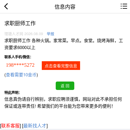
信息内容
求职厨师工作
理塘人才网 2026.08.09
举报
求职厨师工作 各种火锅。家常菜。早点。食堂。烧烤海鲜，工
资要求6000以上
联系人手机/微信：
198****5272
点击查看完整信息
(
查看需要10金币
)
特此声明：
信息真伪请自行辨别，求职应聘须谨慎，网站对此不承担任何
保证或连带责任! 希望我们的平台能为您带来更多的便利！
[
联系客服
]
[
最新找人才
]