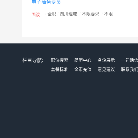
电子商务专员
/
全职
/
四川理塘
/
不限要求
/
不限
面议
栏目导航:
职位搜索
简历中心
名企展示
一句话
套餐标准
金币充值
意见建议
联系我