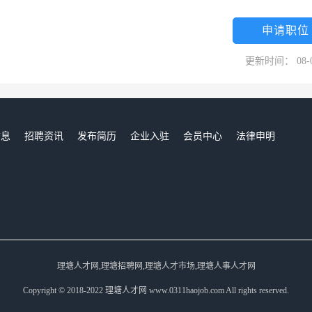
申请职位
更新时间： 08-
信息
招聘资讯
发布简历
企业入驻
会员中心
法律申明
们
理塘人才网,理塘招聘网,理塘人才市场,理塘人事人才网
Copyright © 2018-2022 理塘人才网 www.0311haojob.com All rights reserved.