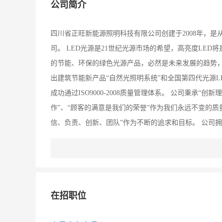
公司简介
四川省正旺新能源照明科技有限公司创建于2008年，
司。 LED光源是21世纪光源市场的希望，高亮度LE
的节能、环保的绿色光源产品，必然是未来发展的趋势，
出建筑节能新产品“自然光照明系统”和全国第四代光源
成功通过ISO9000-2008质量管理体系。 公司秉承
作”、“顾客的满意是我们的荣誉”作为我们永远不变的
信、负责、创新、团队”作为不断的追求和目标。 公司
力，公司建立健全了一套完整的、与公司发展相适应的
力，通过质量管理体系的有效运行和持续改进，为公司的
断引进新技术，开发新产品，努力服务于中国快速发展的工业
在招职位