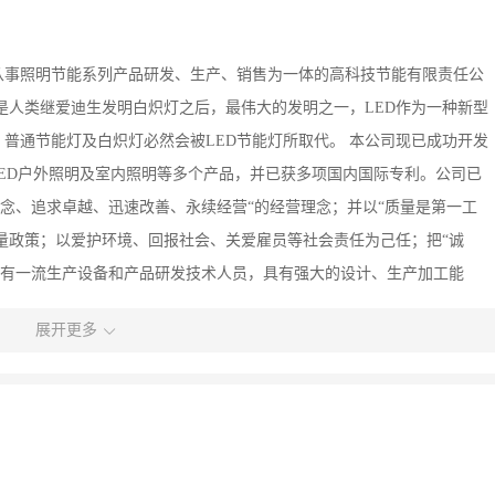
是从事照明节能系列产品研发、生产、销售为一体的高科技节能有限责任公
D将是人类继爱迪生发明白炽灯之后，最伟大的发明之一，LED作为一种新型
普通节能灯及白炽灯必然会被LED节能灯所取代。 本公司现已成功开发
LED户外照明及室内照明等多个产品，并已获多项国内国际专利。公司已
“创新理念、追求卓越、迅速改善、永续经营“的经营理念；并以“质量是第一工
质量政策；以爱护环境、回报社会、关爱雇员等社会责任为己任；把“诚
拥有一流生产设备和产品研发技术人员，具有强大的设计、生产加工能
质量管理体系，使公司具备了持续向社会提供满足顾客要求的产品的能
展开更多
经营发展打下了扎实的基础。 公司以市场为导向，按照顾客的需求，不
化进程。详情请登陆网站www。zwsmfz。com