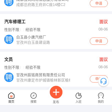
申请
成都总府路王府井C座14楼C2
汽车修理工
面议
08-06
性别不限
经验不限
白玉县小唐汽修厂
申请
甘孜州白玉县建设路
文员
面议
08-06
性别不限
经验不限
甘孜州辰铭商贸有限责任公司
申请
甘孜州康定市炉城镇榆林新区榆林路10号
钣金工
面议
首页
搜索
入驻
我的
发布
08-06
性别不限
经验不限