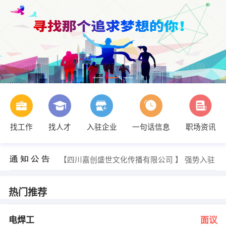
找工作
找人才
入驻企业
一句话信息
职场资讯
李杨 发布 [销售代表 ] 招聘信息
【成都高新区七彩阳光办公用品商行 】 强势入驻
【四川嘉创盛世文化传播有限公司 】 强势入驻
【成都恩佩瑞天然气技术开发有限公司 】 强势入驻
【成都富星投资咨询有限责任公司 】 强势入驻
【重庆双杰物业有限公司资阳分公司 】 强势入驻
热门推荐
小唐 发布 [电焊工 ] 招聘信息
李女士 发布 [区域销售经理 ] 招聘信息
雷小姐 发布 [品牌销售人员 ] 招聘信息
电焊工
面议